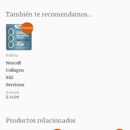
También te recomendamos…
El
El
¡Oferta!
precio
precio
actual
original
es:
era:
$ 24,99.
$ 44,00.
Belleza
Neocell
Collagen
X62
Servicios
$
44,00
$
24,99
Productos relacionados