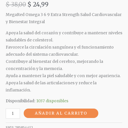
$
38,00
$
24,99
MegaRed Omega 3 6 9 Extra Strength Salud Cardiovascular
y Bienestar
Integral
Apoya la salud del
corazón
y contribuye a mantener niveles
saludables de colesterol.
Favorece la
circulación
sanguínea
y el funcionamiento
adecuado del sistema cardiovascular.
Contribuye al bienestar del cerebro, mejorando la
concentración
y la memoria.
Ayuda a mantener la piel saludable y con mejor apariencia.
Apoya la salud de las articulaciones y reduce la
inflamación.
Disponibilidad:
1037 disponibles
AÑADIR AL CARRITO
SKU:
785854412