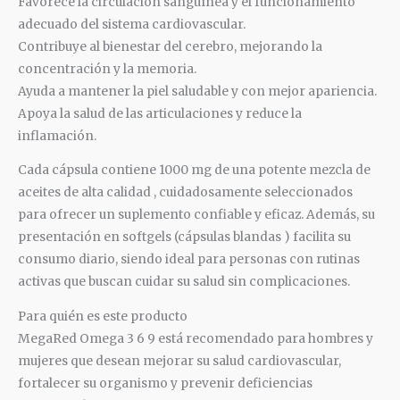
Favorece la
circulación
sanguínea
y el funcionamiento
adecuado del sistema cardiovascular.
Contribuye al bienestar del cerebro, mejorando la
concentración
y la memoria.
Ayuda a mantener la piel saludable y con mejor apariencia.
Apoya la salud de las articulaciones y reduce la
inflamación.
Cada
cápsula
contiene 1000 mg de una potente mezcla de
aceites de alta calidad
,
cuidadosamente seleccionados
para ofrecer un suplemento confiable y eficaz.
Además,
su
presentación
en softgels
(cápsulas
blandas
)
facilita su
consumo diario, siendo ideal para personas con rutinas
activas que buscan cuidar su salud sin complicaciones.
Para
quién
es este producto
MegaRed Omega 3 6 9
está
recomendado para hombres y
mujeres que desean mejorar su salud cardiovascular,
fortalecer su organismo y prevenir deficiencias