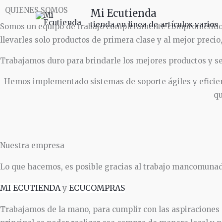
Ir
QUIENES SOMOS
Mi Ecutienda
al
tienda en linea de artículos varios
Somos un equipo de trabajo completamente comprometido a 
contenido
llevarles solo productos de primera clase y al mejor precio
Trabajamos duro para brindarle los mejores productos y se
Hemos implementado sistemas de soporte ágiles y eficien
qu
Nuestra empresa
Lo que hacemos, es posible gracias al trabajo mancomuna
MI ECUTIENDA
y
ECUCOMPRAS
Trabajamos de la mano, para cumplir con las aspiraciones d