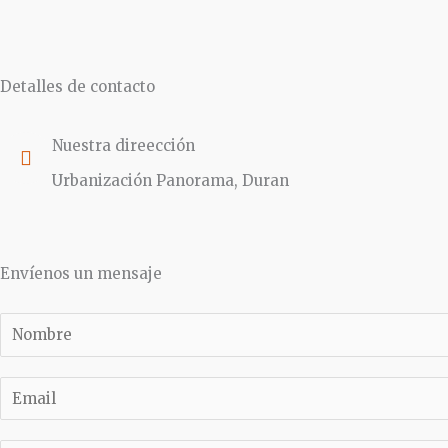
Detalles de contacto
Nuestra direección
Urbanización Panorama, Duran
Envíenos un mensaje
S
u
n
E
o
m
m
a