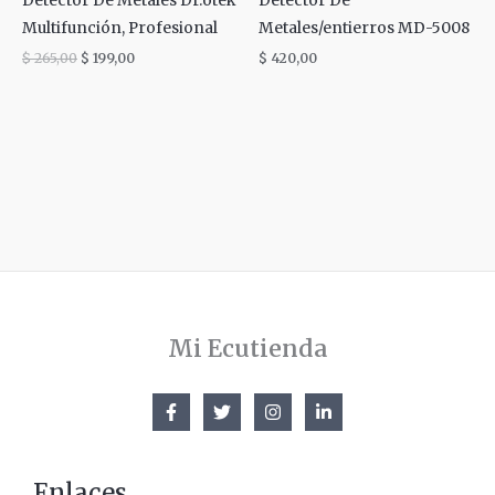
Detector De Metales Dr.ötek
Detector De
Multifunción, Profesional
Metales/entierros MD-5008
$
265,00
$
199,00
$
420,00
Mi Ecutienda
Enlaces