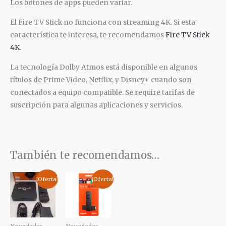
Los botones de apps pueden variar.
El Fire TV Stick no funciona con streaming 4K. Si esta
característica te interesa, te recomendamos
Fire TV Stick
4K
.
La tecnología Dolby Atmos está disponible en algunos
títulos de Prime Video, Netflix, y Disney+ cuando son
conectados a equipo compatible. Se require tarifas de
suscripción para algunas aplicaciones y servicios.
También te recomendamos…
El
El
El
El
¡Oferta!
¡Oferta!
precio
precio
precio
precio
original
actual
actual
original
era:
es:
es:
era:
$ 35,00.
$ 26,50.
$ 49,99.
$ 72,00.