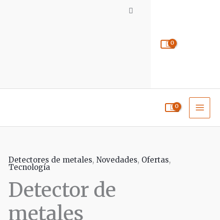
Detectores de metales
,
Novedades
,
Ofertas
,
El
El
Tecnología
Detector de
precio
precio
original
actual
metales