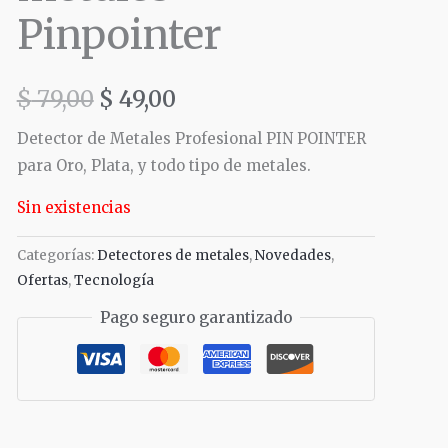
era:
es:
Pinpointer
$ 79,00.
$ 49,00.
$
79,00
$
49,00
Detector de Metales Profesional PIN POINTER
para Oro, Plata, y todo tipo de metales.
Sin existencias
Categorías:
Detectores de metales
,
Novedades
,
Ofertas
,
Tecnología
Pago seguro garantizado