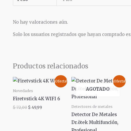
No hay valoraciones aún.
Solo los usuarios registrados que hayan comprado es
Productos relacionados
El
El
El
El
¡Oferta!
¡Oferta!
precio
precio
precio
precio
AGOTADO
original
actual
original
actual
Novedades
era:
es:
era:
es:
Firetvstick 4K WIFI 6
$ 72,00.
$ 49,99.
$ 265,00.
$ 199,00.
Detectores de metales
$
72,00
$
49,99
Detector De Metales
Dr.ötek Multifunción,
Profesional