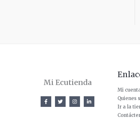
Enlac
Mi Ecutienda
Mi cuent
Quienes 
Ir a la ti
Contácte