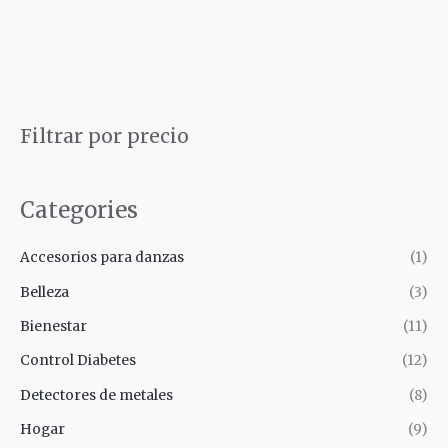
B
Filtrar por precio
u
s
Categories
c
a
Accesorios para danzas
(1)
r
Belleza
(3)
Bienestar
(11)
Control Diabetes
(12)
Detectores de metales
(8)
Hogar
(9)