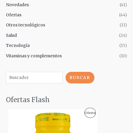
Novedades
(41)
Ofertas
(44)
Otros tecnológicos
(11)
Salud
(24)
Tecnología
(15)
Vitaminas y complementos
(10)
BUSCAR
Ofertas Flash
E
E
P
Oferta
l
l
p
p
R
r
r
e
e
O