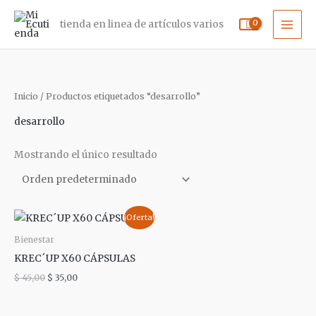
Ir
tienda en linea de artículos varios
al
contenido
Inicio
/ Productos etiquetados “desarrollo”
desarrollo
Mostrando el único resultado
El
El
¡Oferta!
precio
precio
original
actual
Bienestar
era:
es:
KREC´UP X60 CÁPSULAS
$ 45,00.
$ 35,00.
$
45,00
$
35,00