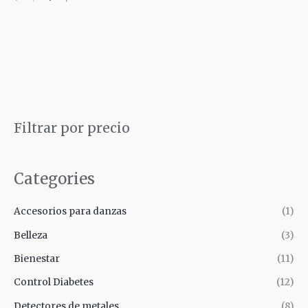
B
Filtrar por precio
u
s
Categories
c
a
Accesorios para danzas
(1)
r
Belleza
(3)
Bienestar
(11)
Control Diabetes
(12)
Detectores de metales
(8)