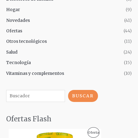
Hogar
(9)
Novedades
(41)
Ofertas
(44)
Otros tecnológicos
(11)
Salud
(24)
Tecnología
(15)
Vitaminas y complementos
(10)
BUSCAR
Ofertas Flash
E
E
P
Oferta
l
l