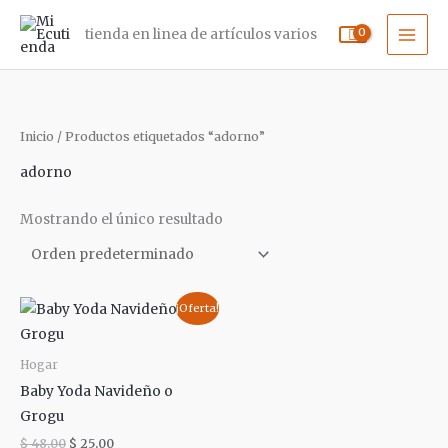
Ir
tienda en linea de artículos varios
al
contenido
Inicio
/ Productos etiquetados “adorno”
adorno
Mostrando el único resultado
El
El
¡Oferta!
precio
precio
original
actual
era:
es:
Hogar
$ 48,00.
$ 25,00.
Baby Yoda Navideño o
Grogu
$
48,00
$
25,00